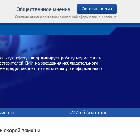
Общественное мнение
Оставить отзыв
Оставьте отзыв о состоянии социальной сферы в вашем регионе
иальную сферу» координирует работу медиа совета
едставителей СМИ на заседания наблюдательного
акже предоставляет дополнительную информацию о
ументы
СМИ об Агентстве
рк скорой помощи