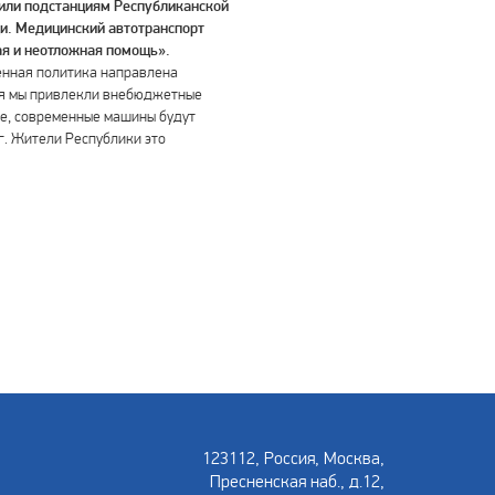
чили подстанциям Республиканской
и. Медицинский автотранспорт
ая и неотложная помощь».
венная политика направлена
ня мы привлекли внебюджетные
ые, современные машины будут
г. Жители Республики это
123112, Россия, Москва,
Пресненская наб., д.12,