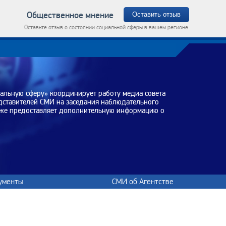
Общественное мнение
Оставить отзыв
Оставьте отзыв о состоянии социальной сферы в вашем регионе
иальную сферу» координирует работу медиа совета
едставителей СМИ на заседания наблюдательного
акже предоставляет дополнительную информацию о
ументы
СМИ об Агентстве