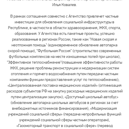
Илья Ковалев.
В рамках соглашения совместно с Агентство привлечет частные
инвестиции для обновления социальной инфраструктуры в
Республике, в частности в области здравоохранения, ЖКХ, спорта,
образования. У Агентства есть пакетные проекты, успешно
реализованные в регионах России, такие как "Новая скорая и
неотложная помощь" (единовременное обновление автопарка
скорой помощи), "Футбольная Россия" (строительство современных
футбольных комплексов на месте изношенных полей при школах),
"Эффективное теплоснабжение"(повышение эффективности работы
ЖКХ, решение проблемы реконструкции и модернизации систем
отопления и горячего водоснабжения путем передачи частным
компаниям функции предоставления услуг по теплоснабжению);
«Централизованная поставка медицинских изделий» (оптимизация
расходов субъектов РФ на закупку расходных медицинских изделий
путем централизации закупок); «Доступный школьный автобус»
(обновление автопарка школьных автобусов в регионах за счет
внебюджетных источников финансирования), «Модернизация
учреждений социальной сферы» (передача непрофильных функций
учреждений социальной сферы частным операторам),
«Газомоторный транспорт в социальной сфере» (перевод