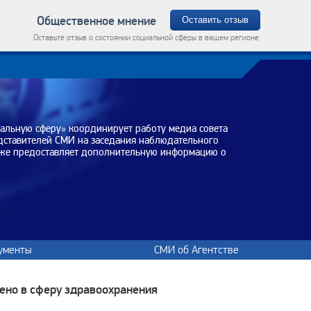
Общественное мнение
Оставить отзыв
Оставьте отзыв о состоянии социальной сферы в вашем регионе
иальную сферу» координирует работу медиа совета
едставителей СМИ на заседания наблюдательного
акже предоставляет дополнительную информацию о
ументы
СМИ об Агентстве
ено в сферу здравоохранения