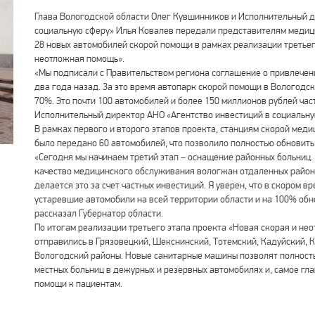
Глава Вологодской области Олег Кувшинников и Исполнительный д
социальную сферу» Илья Ковалев передали представителям медиц
28 новых автомобилей скорой помощи в рамках реализации третьег
неотложная помощь».
«Мы подписали с Правительством региона соглашение о привлечени
два года назад. За это время автопарк скорой помощи в Вологодск
70%. Это почти 100 автомобилей и более 150 миллионов рублей час
Исполнительный директор АНО «Агентство инвестиций в социальну
В рамках первого и второго этапов проекта, станциям скорой мед
было передано 60 автомобилей, что позволило полностью обновить
«Сегодня мы начинаем третий этап – оснащение районных больниц.
качество медицинского обслуживания вологжан отдаленных районо
делается это за счет частных инвестиций. Я уверен, что в скором 
устаревшие автомобили на всей территории области и на 100% обн
рассказал Губернатор области.
По итогам реализации третьего этапа проекта «Новая скорая и н
отправились в Грязовецкий, Шекснинский, Тотемский, Кадуйский, 
Вологодский районы. Новые санитарные машины позволят полност
местных больниц в дежурных и резервных автомобилях и, самое гла
помощи к пациентам.