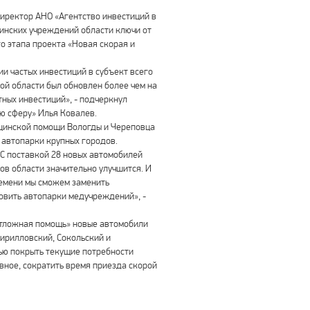
иректор АНО «Агентство инвестиций в
инских учреждений области ключи от
о этапа проекта «Новая скорая и
и частых инвестиций в субъект всего
ой области был обновлен более чем на
тных инвестиций», - подчеркнул
ю сферу» Илья Ковалев.
ицинской помощи Вологды и Череповца
 автопарки крупных городов.
 С поставкой 28 новых автомобилей
в области значительно улучшится. И
времени мы сможем заменить
овить автопарки медучреждений», -
еотложная помощь» новые автомобили
Кирилловский, Сокольский и
ью покрыть текущие потребности
вное, сократить время приезда скорой